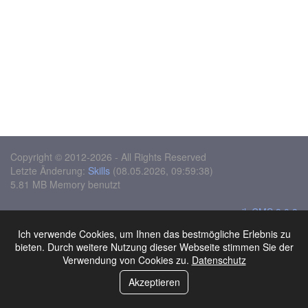
Copyright © 2012-2026 - All Rights Reserved
Letzte Änderung:
Skills
(08.05.2026, 09:59:38)
5.81 MB Memory benutzt
moziloCMS 3.0.3
Design:
black-night
Ich verwende Cookies, um Ihnen das bestmögliche Erlebnis zu
Sitemap
bieten. Durch weitere Nutzung dieser Webseite stimmen Sie der
Seite in 0.0154 Sek. erstellt
Verwendung von Cookies zu.
Datenschutz
Akzeptieren