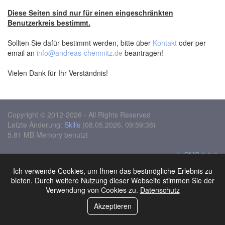
Diese Seiten sind nur für einen eingeschränkten
Benutzerkreis bestimmt.
Sollten Sie dafür bestimmt werden, bitte über
Kontakt
oder per
email an
info@andreas-chemnitz.de
beantragen!
Vielen Dank für Ihr Verständnis!
Copyright © 2012-2026 - All Rights Reserved
Letzte Änderung:
Skills
(08.05.2026, 09:59:38)
5.81 MB Memory benutzt
moziloCMS 3.0.3
Design:
black-night
Ich verwende Cookies, um Ihnen das bestmögliche Erlebnis zu
Sitemap
bieten. Durch weitere Nutzung dieser Webseite stimmen Sie der
Seite in 0.0225 Sek. erstellt
Verwendung von Cookies zu.
Datenschutz
Akzeptieren