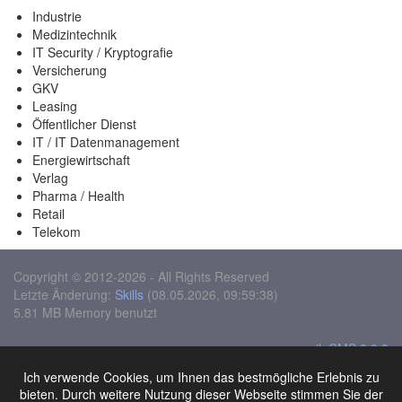
Industrie
Medizintechnik
IT Security / Kryptografie
Versicherung
GKV
Leasing
Öffentlicher Dienst
IT / IT Datenmanagement
Energiewirtschaft
Verlag
Pharma / Health
Retail
Telekom
Copyright © 2012-2026 - All Rights Reserved
Letzte Änderung:
Skills
(08.05.2026, 09:59:38)
5.81 MB Memory benutzt
moziloCMS 3.0.3
Design:
black-night
Ich verwende Cookies, um Ihnen das bestmögliche Erlebnis zu
Sitemap
bieten. Durch weitere Nutzung dieser Webseite stimmen Sie der