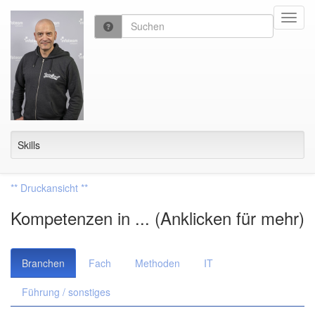
Toggl
navig
Skills
** Druckansicht **
Kompetenzen in ... (Anklicken für mehr)
Branchen
Fach
Methoden
IT
Führung / sonstiges